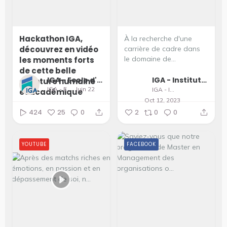
Hackathon IGA,
À la recherche d'une
découvrez en vidéo
carrière de cadre dans
le domaine de...
les moments forts
de cette belle
IGA - Ecole d'Ingénieurs et de Management
IGA - Institut supérieur du Génie Appliqué
aventure humaine
IGA - Ecole d'Ingénieurs et de Management
Juin 22
IGA - Institut supérieur du Génie Appliqué
et académique
Oct 12, 2023
424
25
0
2
0
0
YOUTUBE
FACEBOOK