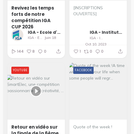
Revivez les temps
[INSCRIPTIONS
forts de notre
OUVERTES]
compétition IGA
...
CUP 2026
IGA - Ecole d'Ingénieurs et de Management
IGA - Institut supérieur du Génie Appliqué
IGA - Ecole d'Ingénieurs et de Management
Juin 18
IGA - Institut supérieur du Génie Appliqué
Oct 10, 2023
144
8
0
1
0
0
YOUTUBE
FACEBOOK
Retour en vidéo sur
Quote of the week !
la finale de la 6ème