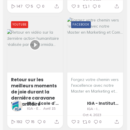
147
5
0
3
1
0
YOUTUBE
FACEBOOK
Retour sur les
Forgez votre chemin vers
meilleurs moments
l'excellence avec notre
Master en Marketing et...
de joie durant la
dernière caravane
IGA - Ecole d'Ingénieurs et de Management
IGA - Institut supérieur du Génie Appliqué
humanitaire
IGA - Ecole d'Ingénieurs et de Management
Avril 15
IGA - Institut supérieur du Génie Appliqué
Oct 4, 2023
192
15
0
2
0
0