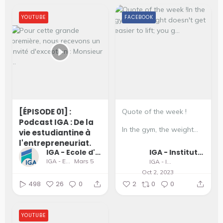
YOUTUBE
FACEBOOK
[ÉPISODE 01] :
Quote of the week !
Podcast IGA : De la
In the gym, the weight...
vie estudiantine à
l'entrepreneuriat.
IGA - Ecole d'Ingénieurs et de Management
IGA - Institut supérieur du Génie Appliqué
IGA - Ecole d'Ingénieurs et de Management
Mars 5
IGA - Institut supérieur du Génie Appliqué
Oct 2, 2023
498
26
0
2
0
0
YOUTUBE