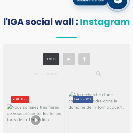
l'IGA social wall :
I
n
s
t
a
g
r
a
m
TOUT
YOUTUBE
FACEBOOK