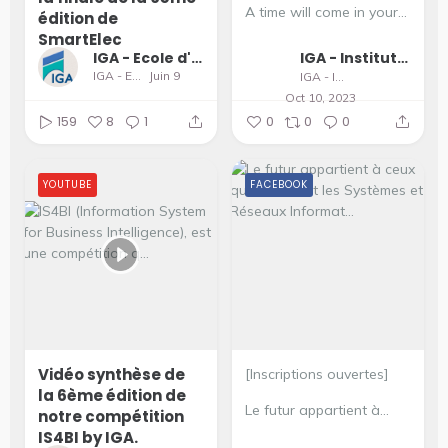
A time will come in your...
édition de
SmartElec
IGA - Ecole d'Ingénieurs et de Management
IGA - Institut supérieur du Génie Appliqué
IGA - Ecole d'Ingénieurs et de Management
Juin 9
IGA - Institut supérieur du Génie Appliqué
Oct 10, 2023
159
8
1
0
0
0
YOUTUBE
FACEBOOK
Vidéo synthèse de
[Inscriptions ouvertes]
la 6ème édition de
Le futur appartient à...
notre compétition
IS4BI by IGA.