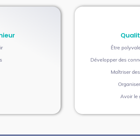
nieur
Qualit
ir
Être polyvale
s
Développer des conna
Maîtriser d
Organiser
Avoir le 