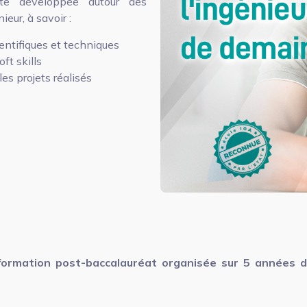
te développée autour des
eur, à savoir :
entifiques et techniques
t skills
es projets réalisés
formation post-baccalauréat organisée sur 5 années d’