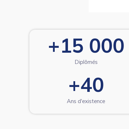
+
15 000
Diplômés
+
40
Ans d'existence