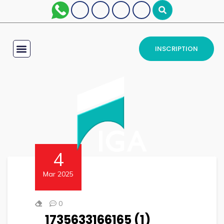
INSCRIPTION
4
Mar 2025
0
1735633166165 (1)