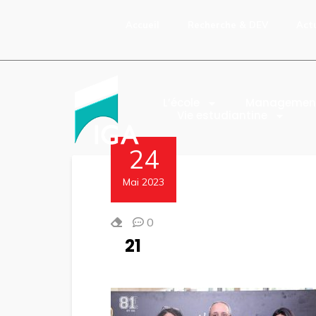
Accueil
Recherche & DEV
Act
L’école
Managemen
Vie estudiantine
24
Mai 2023
0
21