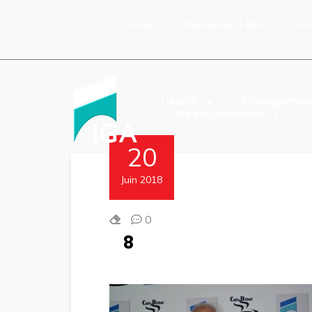
Accueil
Recherche & DEV
Act
L’école
Managemen
Vie estudiantine
20
Juin 2018
0
8