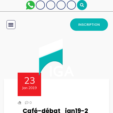
INSCRIPTION
23
Jan 2019
0
Café-débat_jan19-2