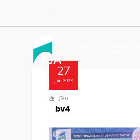
Accueil
Recherche & DEV
Act
L’école
Managemen
Vie estudiantine
27
Juin 2023
0
bv4