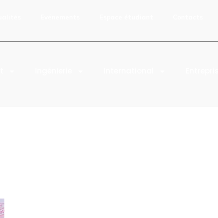
ualités
Evénements
Espace étudiant
Contacts
t
Ingénierie
International
Entrepri