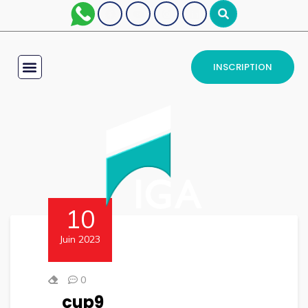
INSCRIPTION
10
Juin 2023
0
cup9