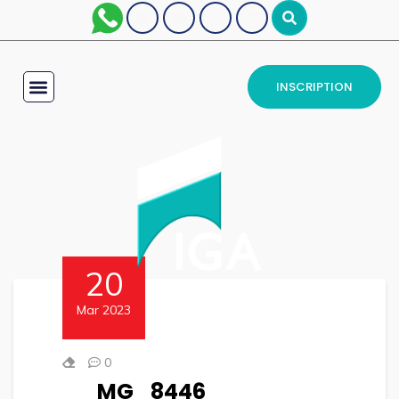
INSCRIPTION
20
Mar 2023
0
_MG_8446