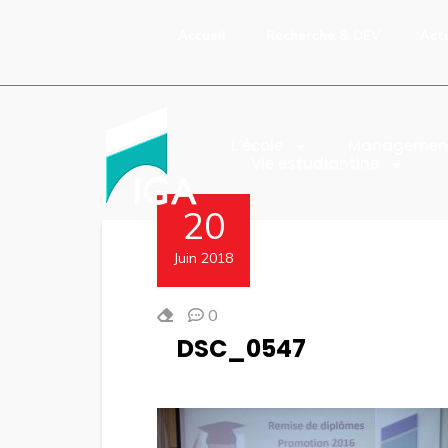
Accueil
Recherche & DEV
Act
L’école
Managemen
Vie estudiantine
20
Juin 2018
0
DSC_0547