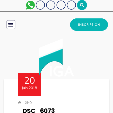
INSCRIPTION
20
Juin 2018
0
DSC_6073