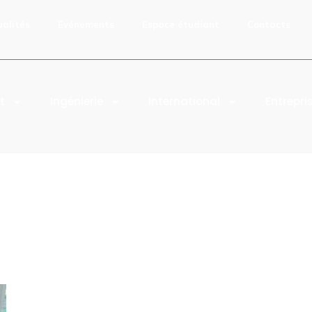
ualités
Evénements
Espace étudiant
Contacts
t
Ingénierie
International
Entrepri