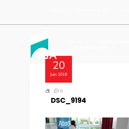
Accueil
Recherche & DEV
Act
L’école
Managemen
Vie estudiantine
20
Juin 2018
0
DSC_9194