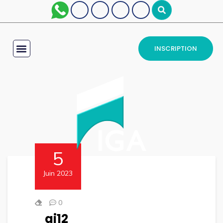
INSCRIPTION
5
Juin 2023
0
gi12