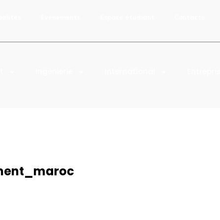
ualités
Evénements
Espace étudiant
Contacts
t
Ingénierie
International
Entrepri
ment_maroc