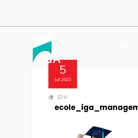
Accueil
Recherche & DEV
Act
L’école
Managemen
Vie estudiantine
5
Juil 2022
0
ecole_iga_manage