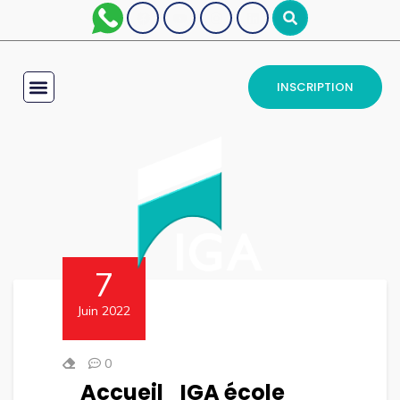
INSCRIPTION
7
Juin 2022
0
Accueil_IGA école