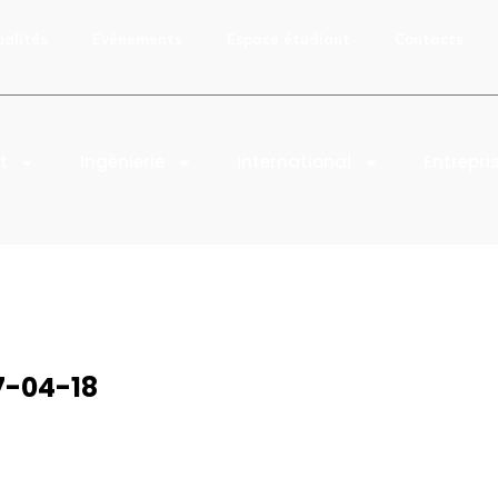
ualités
Evénements
Espace étudiant
Contacts
t
Ingénierie
International
Entrepri
7-04-18