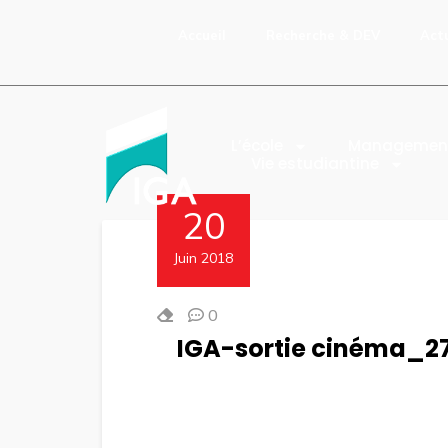
Accueil
Recherche & DEV
Act
L’école
Managemen
Vie estudiantine
20
Juin 2018
0
IGA-sortie cinéma_2