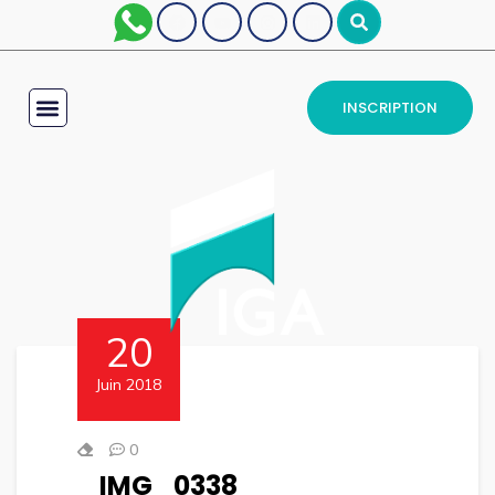
INSCRIPTION
20
Juin 2018
0
IMG_0338