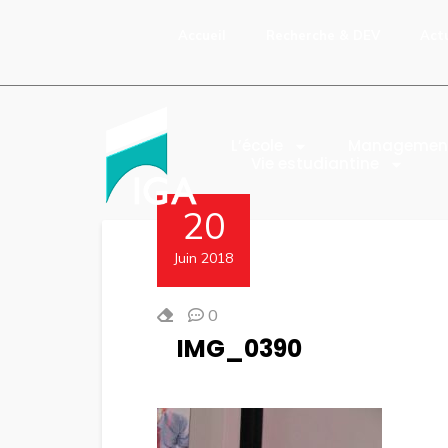
Accueil
Recherche & DEV
Act
L’école
Managemen
Vie estudiantine
20
Juin 2018
0
IMG_0390