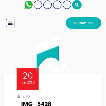
INSCRIPTION
20
Juin 2018
0
IMG_5428