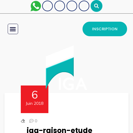
INSCRIPTION
6
Juin 2018
0
iga-raison-etude