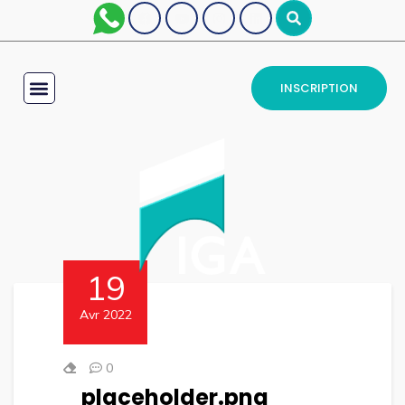
INSCRIPTION
19
Avr 2022
0
placeholder.png