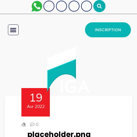
INSCRIPTION
19
Avr 2022
0
placeholder.png