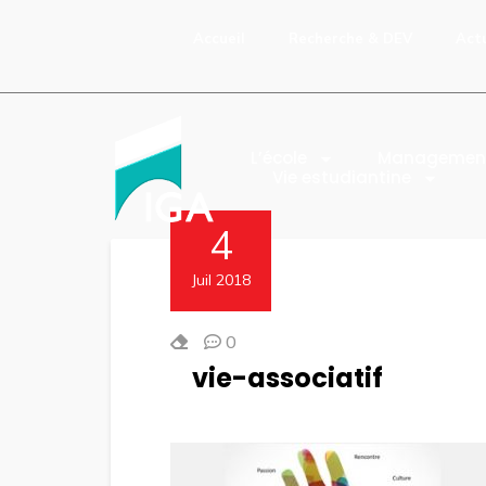
Accueil
Recherche & DEV
Act
L’école
Managemen
Vie estudiantine
4
Juil 2018
0
vie-associatif