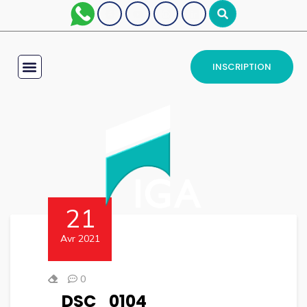
INSCRIPTION
21
Avr 2021
0
DSC_0104