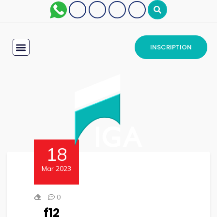
INSCRIPTION
18
Mar 2023
0
f12