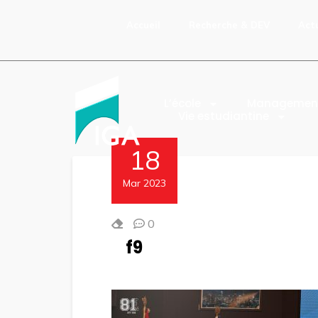
Accueil
Recherche & DEV
Act
L’école
Managemen
Vie estudiantine
18
Mar 2023
0
f9