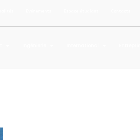
ualités
Evénements
Espace étudiant
Contacts
t
Ingénierie
International
Entrepri