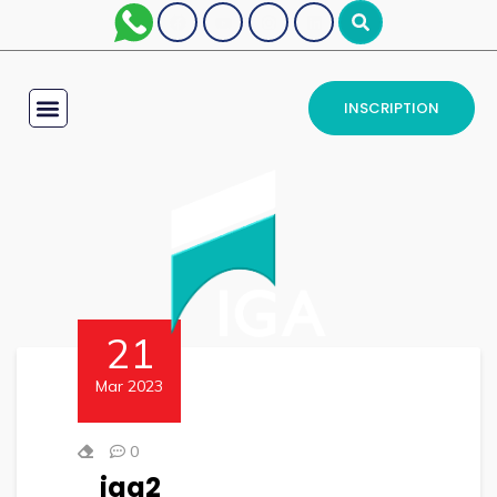
INSCRIPTION
21
Mar 2023
0
iga2